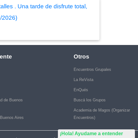
les . Una tarde de disfrute total,
7/2026)
ente
Otros
Encuentros Grupales
La ReVista
EnQués
ad de Buenos
Buscá los Grupos
Academia de Magos (Organizar
 Buenos Aires
Encuentros)
¡Hola! Ayudame a entender