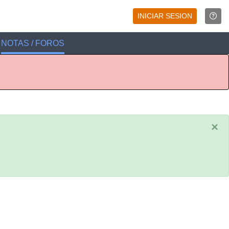
INICIAR SESION
NOTAS / FOROS
×