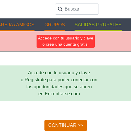
REJA / AMIGOS
GRUPOS
SALIDAS GRUPALES
Accedé con tu usuario y clave
o crea una cuenta gratis.
Accedé con tu usuario y clave
o Registrate para poder conectar con
las oportunidades que se abren
en Encontrarse.com
CONTINUAR >>