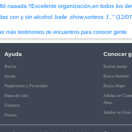
ó naaada !!Excelente organización,en todos los detal
s con y sin alcohol ,baile ,show,sorteos ,f..." (12/0
er más testimonios de encuentros para conocer gente
Ayuda
Conocer g
Buscar
Buscar pareja
Ayuda
Busca Hombre
Reglamento y Privacidad
Busca Mujer
Mapa del sitio
Salidas en Ciud
Aires
Contacto
Salidas en Gran
Prensa