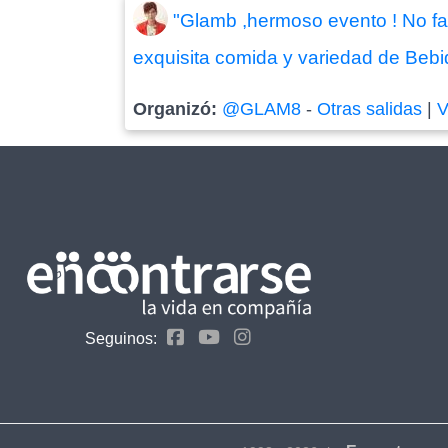
"Glamb ,hermoso evento ! No falt
exquisita comida y variedad de Bebida
Organizó:
@GLAM8
-
Otras salidas
|
V
Seguinos: