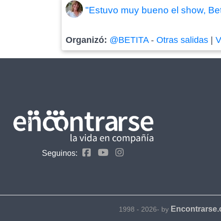
"Estuvo muy bueno el show, Bet
Organizó:
@BETITA
-
Otras salidas
|
V
Seguinos:
Encontrarse
1998 - 2026- by