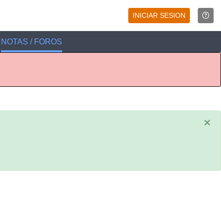
INICIAR SESION
NOTAS / FOROS
×