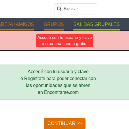
REJA / AMIGOS
GRUPOS
SALIDAS GRUPALES
Accedé con tu usuario y clave
o crea una cuenta gratis.
Accedé con tu usuario y clave
o Registrate para poder conectar con
las oportunidades que se abren
en Encontrarse.com
CONTINUAR >>