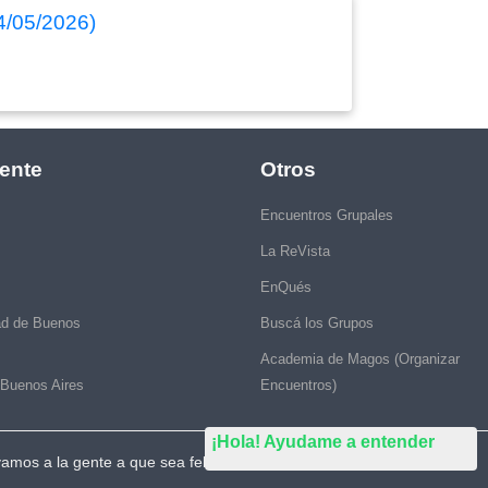
4/05/2026)
ente
Otros
Encuentros Grupales
La ReVista
EnQués
ad de Buenos
Buscá los Grupos
Academia de Magos (Organizar
 Buenos Aires
Encuentros)
¡Hola! Ayudame a entender
vamos a la gente a que sea feliz."