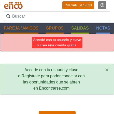
INICIAR SESION
PAREJA / AMIGOS
GRUPOS
SALIDAS
NOTAS
Accedé con tu usuario y clave
o crea una cuenta gratis.
×
Accedé con tu usuario y clave
o Registrate para poder conectar con
las oportunidades que se abren
en Encontrarse.com