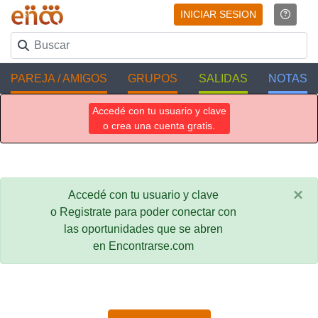
INICIAR SESION
PAREJA / AMIGOS
GRUPOS
SALIDAS
NOTAS
Accedé con tu usuario y clave
o crea una cuenta gratis.
×
Accedé con tu usuario y clave
o Registrate para poder conectar con
las oportunidades que se abren
en Encontrarse.com