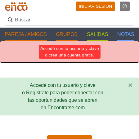
INICIAR SESION
PAREJA / AMIGOS
GRUPOS
SALIDAS
NOTAS
Accedé con tu usuario y clave
o crea una cuenta gratis.
×
Accedé con tu usuario y clave
o Registrate para poder conectar con
las oportunidades que se abren
en Encontrarse.com