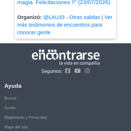
magia. Felicitaciones !!" (23/07/2026)
Organizó:
@LAU33
-
Otras salidas
|
Ver
más testimonios de encuentros para
conocer gente
Seguinos:
Ayuda
Buscar
Ayuda
Reglamento y Privacidad
Mapa del sitio