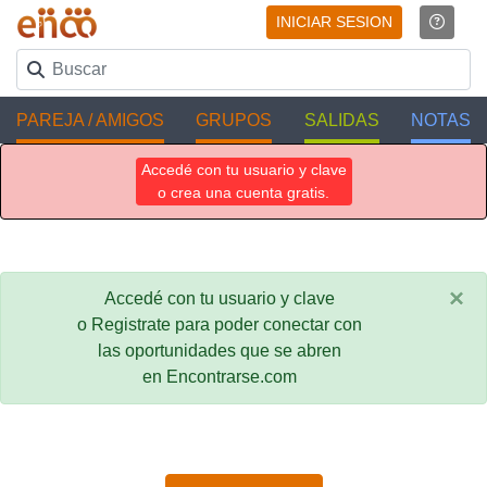
INICIAR SESION
PAREJA / AMIGOS
GRUPOS
SALIDAS
NOTAS
Accedé con tu usuario y clave
o crea una cuenta gratis.
×
Accedé con tu usuario y clave
o Registrate para poder conectar con
las oportunidades que se abren
en Encontrarse.com