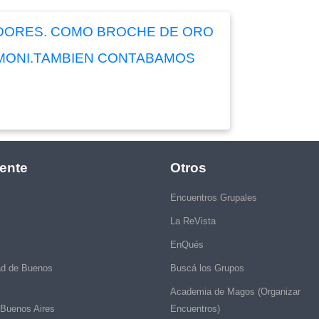
ADORES. COMO BROCHE DE ORO
 MONI.TAMBIEN CONTABAMOS
ente
Otros
Encuentros Grupales
La ReVista
EnQués
ad de Buenos
Buscá los Grupos
Academia de Magos (Organizar
 Buenos Aires
Encuentros)