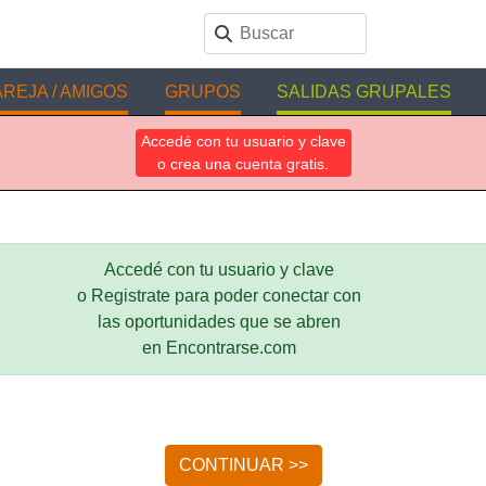
REJA / AMIGOS
GRUPOS
SALIDAS GRUPALES
Accedé con tu usuario y clave
o crea una cuenta gratis.
Accedé con tu usuario y clave
o Registrate para poder conectar con
las oportunidades que se abren
en Encontrarse.com
CONTINUAR >>