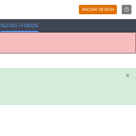
INICIAR SESION
NOTAS / FOROS
×