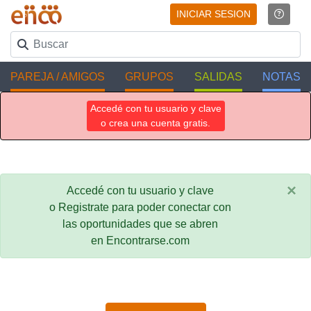
INICIAR SESION
PAREJA / AMIGOS
GRUPOS
SALIDAS
NOTAS
Accedé con tu usuario y clave
o crea una cuenta gratis.
×
Accedé con tu usuario y clave
o Registrate para poder conectar con
las oportunidades que se abren
en Encontrarse.com