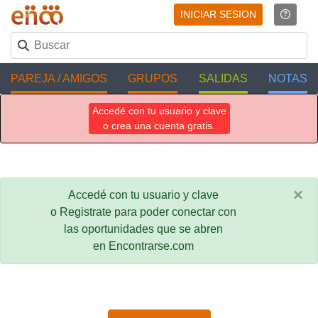
INICIAR SESION
PAREJA / AMIGOS
GRUPOS
SALIDAS
NOTAS
Accedé con tu usuario y clave
o crea una cuenta gratis.
×
Accedé con tu usuario y clave
o Registrate para poder conectar con
las oportunidades que se abren
en Encontrarse.com