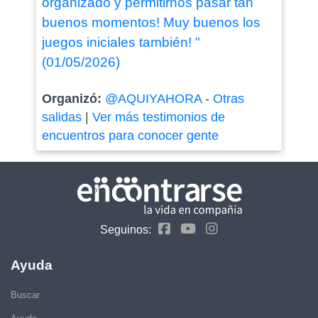
organizado y permitirnos pasar tan
buenos momentos! Muy buenos los
juegos iniciales también! "
(01/05/2026)
Organizó:
@AQUIYAHORA
-
Otras
salidas
|
Ver más testimonios de
encuentros para conocer gente
Seguinos:
Ayuda
Buscar