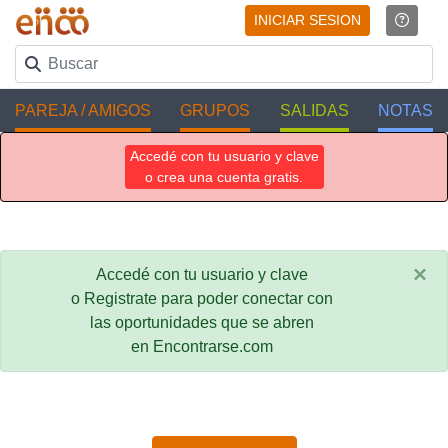
INICIAR SESION
PAREJA / AMIGOS
GRUPOS
SALIDAS
NOTAS
Accedé con tu usuario y clave
o crea una cuenta gratis.
×
Accedé con tu usuario y clave
o Registrate para poder conectar con
las oportunidades que se abren
en Encontrarse.com