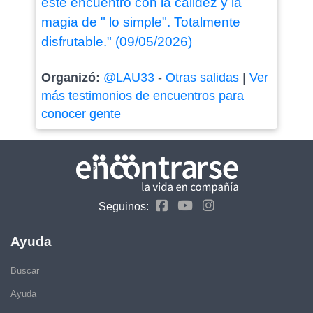
este encuentro con la calidez y la
magia de " lo simple". Totalmente
disfrutable." (09/05/2026)
Organizó:
@LAU33
-
Otras salidas
|
Ver
más testimonios de encuentros para
conocer gente
Seguinos:
Ayuda
Buscar
Ayuda