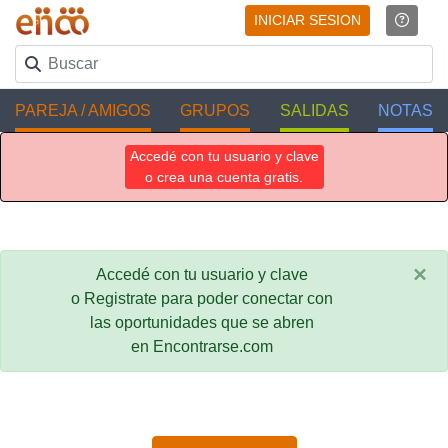
INICIAR SESION
PAREJA / AMIGOS
GRUPOS
SALIDAS
NOTAS
Accedé con tu usuario y clave
o crea una cuenta gratis.
×
Accedé con tu usuario y clave
o Registrate para poder conectar con
las oportunidades que se abren
en Encontrarse.com