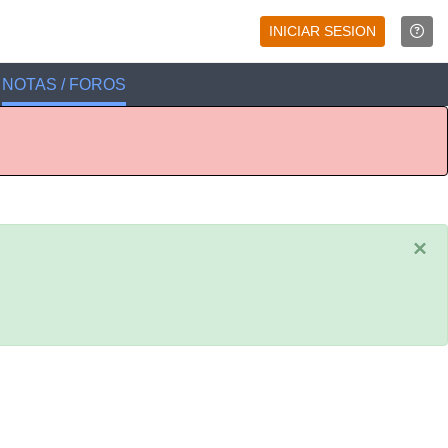
INICIAR SESION
NOTAS / FOROS
×