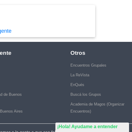
gente
ente
Otros
Encuentros Grupales
La ReVista
EnQués
ad de Buenos
Buscá los Grupos
Academia de Magos (Organizar
 Buenos Aires
Encuentros)
¡Hola! Ayudame a entender
vamos a la gente a que sea feliz."