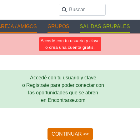
REJA / AMIGOS
GRUPOS
SALIDAS GRUPALES
Accedé con tu usuario y clave
o crea una cuenta gratis.
Accedé con tu usuario y clave
o Registrate para poder conectar con
las oportunidades que se abren
en Encontrarse.com
CONTINUAR >>