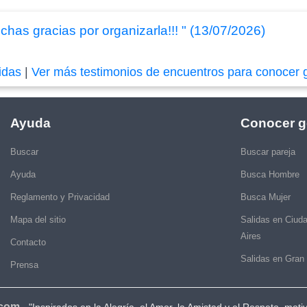
chas gracias por organizarla!!! " (13/07/2026)
idas
|
Ver más testimonios de encuentros para conocer 
Ayuda
Conocer g
Buscar
Buscar pareja
Ayuda
Busca Hombre
Reglamento y Privacidad
Busca Mujer
Mapa del sitio
Salidas en Ciud
Aires
Contacto
Salidas en Gran
Prensa
.com
-
"Inspirados en la Alegría, el Amor, la Amistad y el Respeto, moti