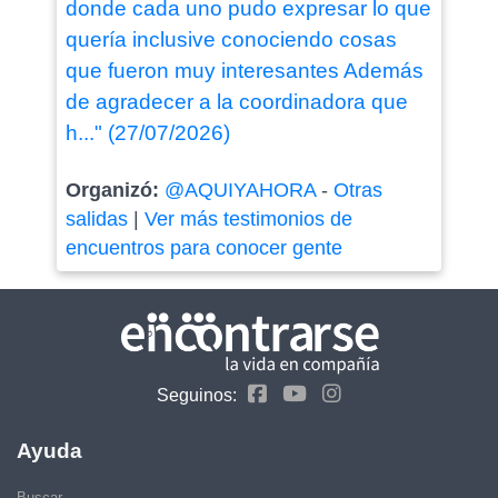
donde cada uno pudo expresar lo que
quería inclusive conociendo cosas
que fueron muy interesantes Además
de agradecer a la coordinadora que
h..." (27/07/2026)
Organizó:
@AQUIYAHORA
-
Otras
salidas
|
Ver más testimonios de
encuentros para conocer gente
Seguinos:
Ayuda
Buscar