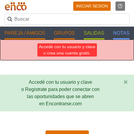
INICIAR SESION
PAREJA / AMIGOS
GRUPOS
SALIDAS
NOTAS
Accedé con tu usuario y clave
o crea una cuenta gratis.
×
Accedé con tu usuario y clave
o Registrate para poder conectar con
las oportunidades que se abren
en Encontrarse.com