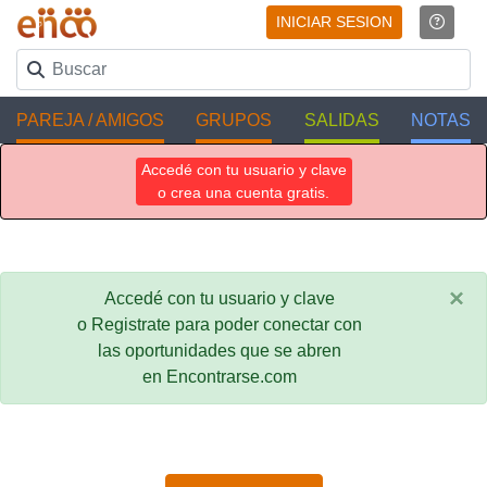
INICIAR SESION
PAREJA / AMIGOS
GRUPOS
SALIDAS
NOTAS
Accedé con tu usuario y clave
o crea una cuenta gratis.
×
Accedé con tu usuario y clave
o Registrate para poder conectar con
las oportunidades que se abren
en Encontrarse.com