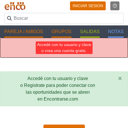
INICIAR SESION
PAREJA / AMIGOS
GRUPOS
SALIDAS
NOTAS
Accedé con tu usuario y clave
o crea una cuenta gratis.
×
Accedé con tu usuario y clave
o Registrate para poder conectar con
las oportunidades que se abren
en Encontrarse.com