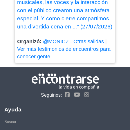
musicales, las voces y la interacción
con el público crearon una atmósfera
especial. Y como cierre compartimos
una divertida cena en ..." (27/07/2026)
Organizó:
@MONICZ
-
Otras salidas
|
Ver más testimonios de encuentros para
conocer gente
Seguinos:
Ayuda
Buscar