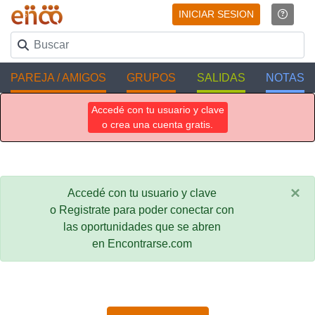
INICIAR SESION
PAREJA / AMIGOS
GRUPOS
SALIDAS
NOTAS
Accedé con tu usuario y clave
o crea una cuenta gratis.
×
Accedé con tu usuario y clave
o Registrate para poder conectar con
las oportunidades que se abren
en Encontrarse.com