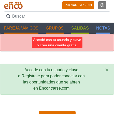
INICIAR SESION
PAREJA / AMIGOS
GRUPOS
SALIDAS
NOTAS
Accedé con tu usuario y clave
o crea una cuenta gratis.
×
Accedé con tu usuario y clave
o Registrate para poder conectar con
las oportunidades que se abren
en Encontrarse.com