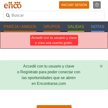
INICIAR SESION
PAREJA / AMIGOS
GRUPOS
SALIDAS
NOTAS
Accedé con tu usuario y clave
o crea una cuenta gratis.
×
Accedé con tu usuario y clave
o Registrate para poder conectar con
las oportunidades que se abren
en Encontrarse.com