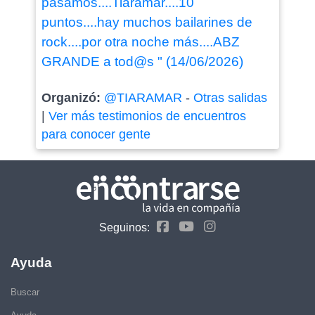
pasamos....Tiaramar....10
puntos....hay muchos bailarines de
rock....por otra noche más....ABZ
GRANDE a tod@s " (14/06/2026)
Organizó:
@TIARAMAR
-
Otras salidas
|
Ver más testimonios de encuentros
para conocer gente
Seguinos:
Ayuda
Buscar