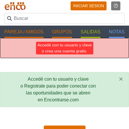
INICIAR SESION
PAREJA / AMIGOS
GRUPOS
SALIDAS
NOTAS
Accedé con tu usuario y clave
o crea una cuenta gratis.
×
Accedé con tu usuario y clave
o Registrate para poder conectar con
las oportunidades que se abren
en Encontrarse.com