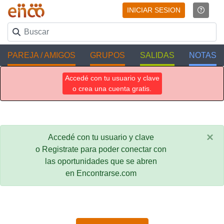
INICIAR SESION
PAREJA / AMIGOS
GRUPOS
SALIDAS
NOTAS
Accedé con tu usuario y clave
o crea una cuenta gratis.
×
Accedé con tu usuario y clave
o Registrate para poder conectar con
las oportunidades que se abren
en Encontrarse.com