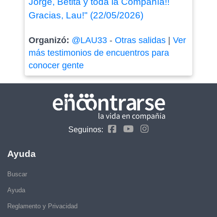
Jorge, Betita y toda la Compañía!!
Gracias, Lau!" (22/05/2026)
Organizó:
@LAU33
-
Otras salidas
|
Ver
más testimonios de encuentros para
conocer gente
Seguinos:
Ayuda
Buscar
Ayuda
Reglamento y Privacidad