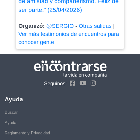
de amistad y compañerismo. Feliz de
ser parte." (25/04/2026)
Organizó:
@SERGIO
-
Otras salidas
|
Ver más testimonios de encuentros para
conocer gente
Seguinos:
Ayuda
Buscar
Ayuda
Reglamento y Privacidad