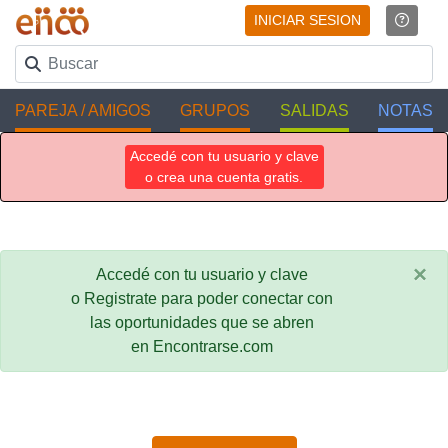
INICIAR SESION
PAREJA / AMIGOS
GRUPOS
SALIDAS
NOTAS
Accedé con tu usuario y clave
o crea una cuenta gratis.
×
Accedé con tu usuario y clave
o Registrate para poder conectar con
las oportunidades que se abren
en Encontrarse.com