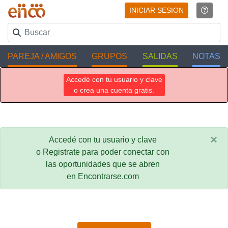
INICIAR SESION
PAREJA / AMIGOS
GRUPOS
SALIDAS
NOTAS
Accedé con tu usuario y clave
o crea una cuenta gratis.
×
Accedé con tu usuario y clave
o Registrate para poder conectar con
las oportunidades que se abren
en Encontrarse.com