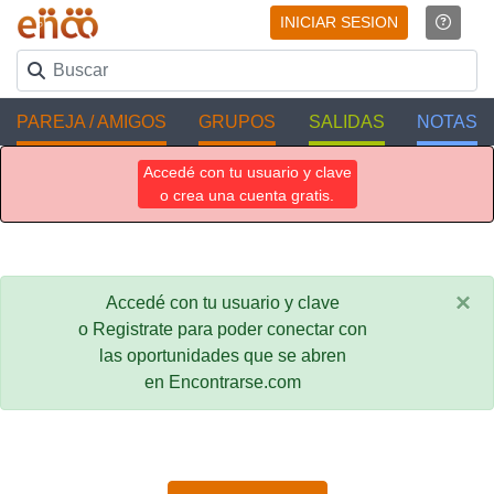
INICIAR SESION
PAREJA / AMIGOS
GRUPOS
SALIDAS
NOTAS
Accedé con tu usuario y clave
o crea una cuenta gratis.
×
Accedé con tu usuario y clave
o Registrate para poder conectar con
las oportunidades que se abren
en Encontrarse.com