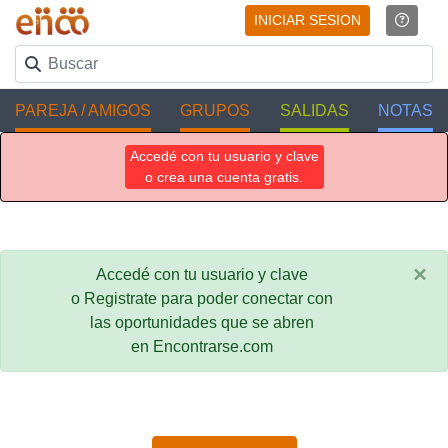
INICIAR SESION
PAREJA / AMIGOS
GRUPOS
SALIDAS
NOTAS
Accedé con tu usuario y clave
o crea una cuenta gratis.
×
Accedé con tu usuario y clave
o Registrate para poder conectar con
las oportunidades que se abren
en Encontrarse.com