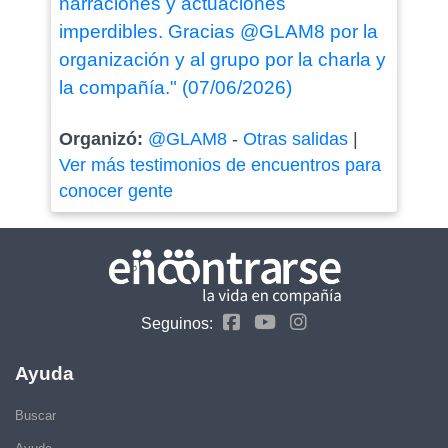
narraciones y actuaciones
imperdibles. Gracias @GLAM8 por la
organización y al grupo por la charla y
la compañía." (07/06/2026)
Organizó:
@GLAM8
-
Otras salidas
|
Ver más testimonios de encuentros para
conocer gente
Seguinos:
Ayuda
Buscar