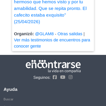
hermoso que hemos visto y por tu
amabilidad. Que se repita pronto. El
cafecito estaba exquisito"
(25/04/2026)
Organizó:
@GLAM8
-
Otras salidas
|
Ver más testimonios de encuentros para
conocer gente
Seguinos:
Ayuda
Buscar