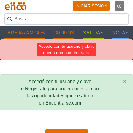
INICIAR SESION
PAREJA / AMIGOS
GRUPOS
SALIDAS
NOTAS
Accedé con tu usuario y clave
o crea una cuenta gratis.
×
Accedé con tu usuario y clave
o Registrate para poder conectar con
las oportunidades que se abren
en Encontrarse.com