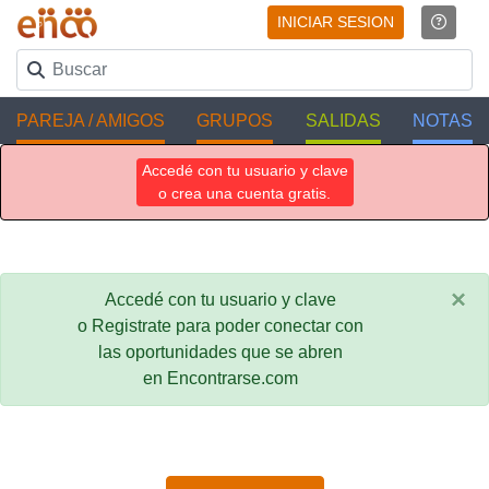
INICIAR SESION
PAREJA / AMIGOS
GRUPOS
SALIDAS
NOTAS
Accedé con tu usuario y clave
o crea una cuenta gratis.
×
Accedé con tu usuario y clave
o Registrate para poder conectar con
las oportunidades que se abren
en Encontrarse.com