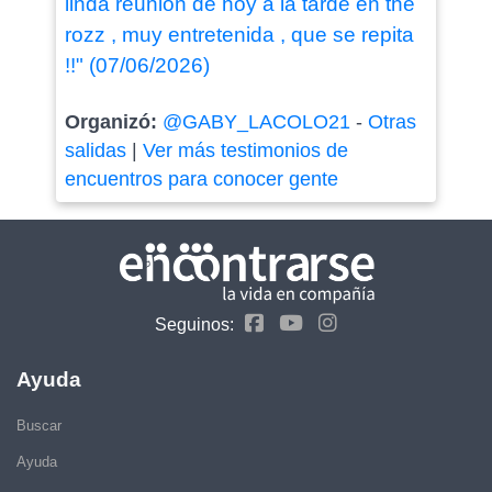
linda reunion de hoy a la tarde en the
rozz , muy entretenida , que se repita
!!" (07/06/2026)
Organizó:
@GABY_LACOLO21
-
Otras
salidas
|
Ver más testimonios de
encuentros para conocer gente
Seguinos:
Ayuda
Buscar
Ayuda