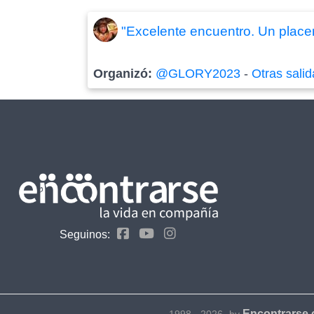
"Excelente encuentro. Un place
Organizó:
@GLORY2023
-
Otras sali
Seguinos:
Encontrarse
1998 - 2026- by