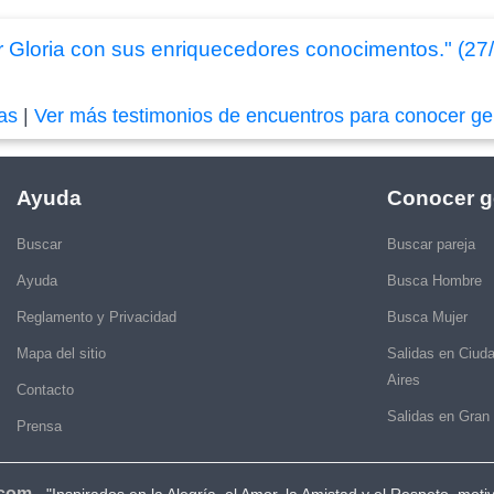
r Gloria con sus enriquecedores conocimentos." (27
das
|
Ver más testimonios de encuentros para conocer ge
Ayuda
Conocer g
Buscar
Buscar pareja
Ayuda
Busca Hombre
Reglamento y Privacidad
Busca Mujer
Mapa del sitio
Salidas en Ciud
Aires
Contacto
Salidas en Gran
Prensa
.com
-
"Inspirados en la Alegría, el Amor, la Amistad y el Respeto, moti