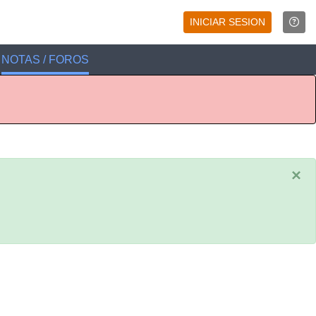
INICIAR SESION
NOTAS / FOROS
×