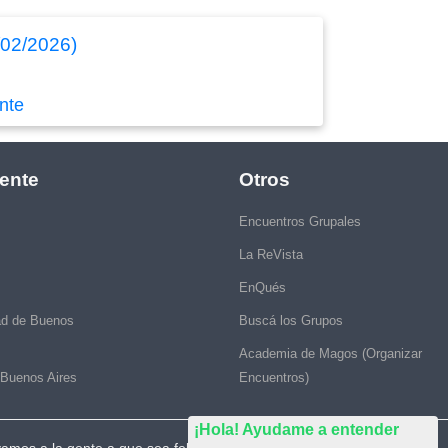
/02/2026)
nte
ente
Otros
Encuentros Grupales
La ReVista
EnQués
ad de Buenos
Buscá los Grupos
Academia de Magos (Organizar
 Buenos Aires
Encuentros)
¡Hola! Ayudame a entender
vamos a la gente a que sea feliz."