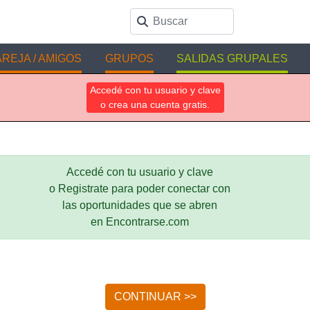
REJA / AMIGOS
GRUPOS
SALIDAS GRUPALES
Accedé con tu usuario y clave
o crea una cuenta gratis.
Accedé con tu usuario y clave
o Registrate para poder conectar con
las oportunidades que se abren
en Encontrarse.com
CONTINUAR >>