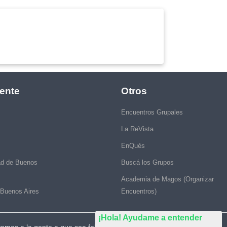
ente
Otros
Encuentros Grupales
La ReVista
EnQués
ad de Buenos
Buscá los Grupos
Academia de Magos (Organizar
 Buenos Aires
Encuentros)
¡Hola! Ayudame a entender
vamos a la gente a que sea feliz."