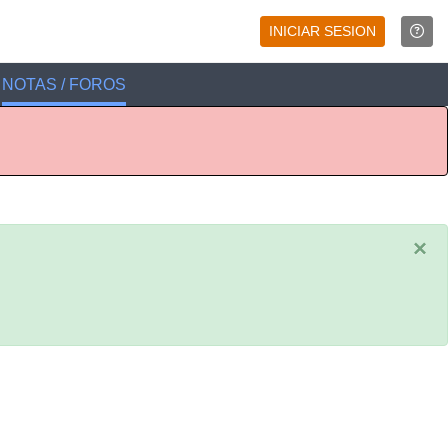
INICIAR SESION
NOTAS / FOROS
×