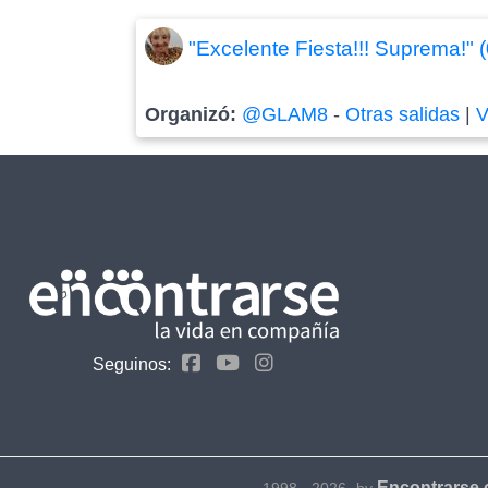
"Excelente Fiesta!!! Suprema!" 
Organizó:
@GLAM8
-
Otras salidas
|
V
Seguinos:
Encontrarse
1998 - 2026- by