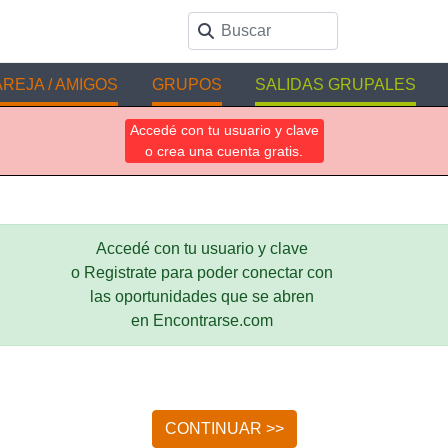
REJA / AMIGOS
GRUPOS
SALIDAS GRUPALES
Accedé con tu usuario y clave
o crea una cuenta gratis.
Accedé con tu usuario y clave
o Registrate para poder conectar con
las oportunidades que se abren
en Encontrarse.com
CONTINUAR >>