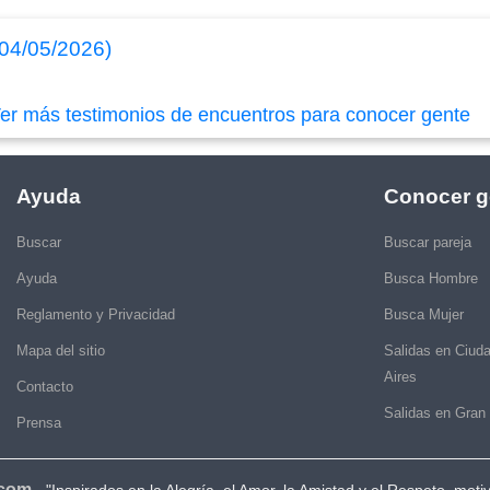
(04/05/2026)
er más testimonios de encuentros para conocer gente
Ayuda
Conocer g
Buscar
Buscar pareja
Ayuda
Busca Hombre
Reglamento y Privacidad
Busca Mujer
Mapa del sitio
Salidas en Ciud
Aires
Contacto
Salidas en Gran
Prensa
.com
-
"Inspirados en la Alegría, el Amor, la Amistad y el Respeto, moti