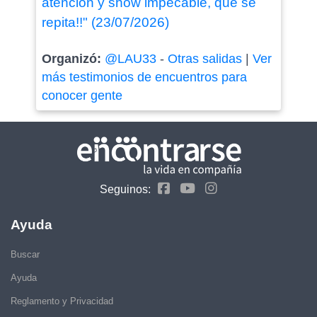
atención y show impecable, que se
repita!!" (23/07/2026)
Organizó:
@LAU33
-
Otras salidas
|
Ver
más testimonios de encuentros para
conocer gente
Seguinos:
Ayuda
Buscar
Ayuda
Reglamento y Privacidad