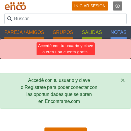
INICIAR SESION
PAREJA / AMIGOS
GRUPOS
SALIDAS
NOTAS
Accedé con tu usuario y clave
o crea una cuenta gratis.
×
Accedé con tu usuario y clave
o Registrate para poder conectar con
las oportunidades que se abren
en Encontrarse.com