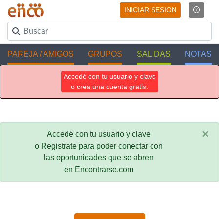
INICIAR SESION
PAREJA / AMIGOS
GRUPOS
SALIDAS
NOTAS
Accedé con tu usuario y clave
o crea una cuenta gratis.
×
Accedé con tu usuario y clave
o Registrate para poder conectar con
las oportunidades que se abren
en Encontrarse.com