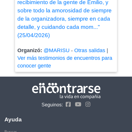
recibimiento de la gente de Emilio, y
sobre todo la amorosidad de siempre
de la organizadora, siempre en cada
detalle, y cuidando cada mom..."
(25/04/2026)
Organizó:
@MARISU
-
Otras salidas
|
Ver más testimonios de encuentros para
conocer gente
Seguinos:
Ayuda
Buscar