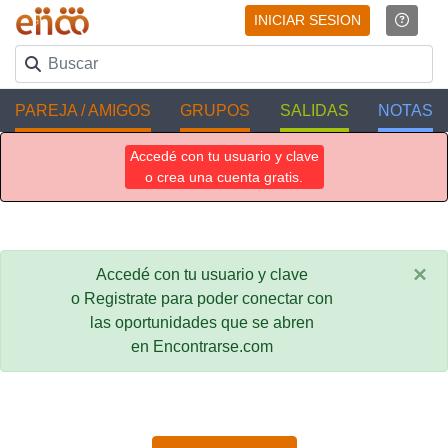
INICIAR SESION
PAREJA / AMIGOS
GRUPOS
SALIDAS
NOTAS
Accedé con tu usuario y clave
o crea una cuenta gratis.
×
Accedé con tu usuario y clave
o Registrate para poder conectar con
las oportunidades que se abren
en Encontrarse.com