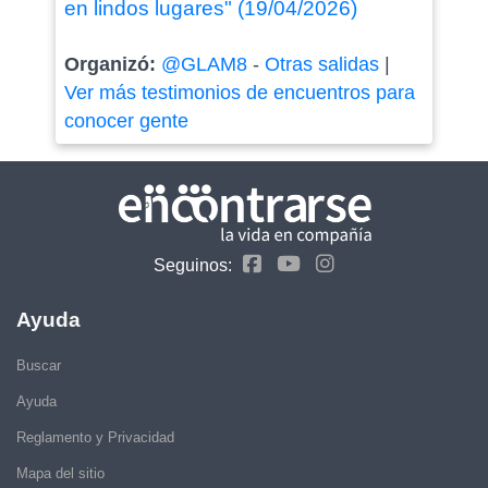
en lindos lugares" (19/04/2026)
Organizó:
@GLAM8
-
Otras salidas
|
Ver más testimonios de encuentros para
conocer gente
Seguinos:
Ayuda
Buscar
Ayuda
Reglamento y Privacidad
Mapa del sitio