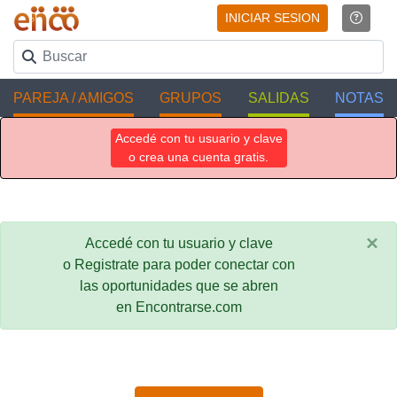
INICIAR SESION
PAREJA / AMIGOS
GRUPOS
SALIDAS
NOTAS
Accedé con tu usuario y clave
o crea una cuenta gratis.
×
Accedé con tu usuario y clave
o Registrate para poder conectar con
las oportunidades que se abren
en Encontrarse.com