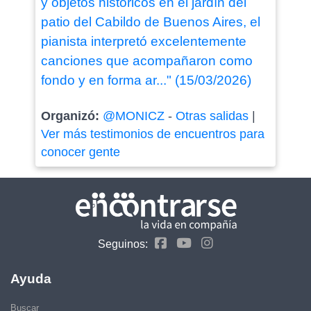
y objetos históricos en el jardín del
patio del Cabildo de Buenos Aires, el
pianista interpretó excelentemente
canciones que acompañaron como
fondo y en forma ar..." (15/03/2026)
Organizó:
@MONICZ
-
Otras salidas
|
Ver más testimonios de encuentros para
conocer gente
Seguinos:
Ayuda
Buscar