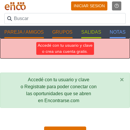
INICIAR SESION
PAREJA / AMIGOS
GRUPOS
SALIDAS
NOTAS
Accedé con tu usuario y clave
o crea una cuenta gratis.
×
Accedé con tu usuario y clave
o Registrate para poder conectar con
las oportunidades que se abren
en Encontrarse.com