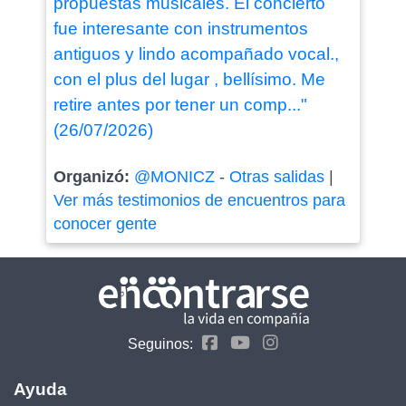
propuestas musicales. El concierto
fue interesante con instrumentos
antiguos y lindo acompañado vocal.,
con el plus del lugar , bellísimo. Me
retire antes por tener un comp..."
(26/07/2026)
Organizó:
@MONICZ
-
Otras salidas
|
Ver más testimonios de encuentros para
conocer gente
Seguinos:
Ayuda