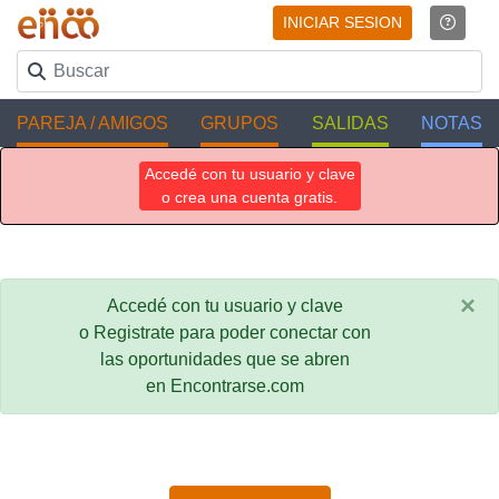
INICIAR SESION
PAREJA / AMIGOS
GRUPOS
SALIDAS
NOTAS
Accedé con tu usuario y clave
o crea una cuenta gratis.
×
Accedé con tu usuario y clave
o Registrate para poder conectar con
las oportunidades que se abren
en Encontrarse.com