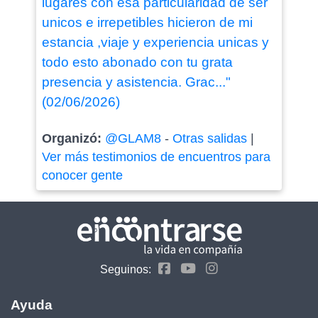
lugares con esa particularidad de ser
unicos e irrepetibles hicieron de mi
estancia ,viaje y experiencia unicas y
todo esto abonado con tu grata
presencia y asistencia. Grac..."
(02/06/2026)
Organizó:
@GLAM8
-
Otras salidas
|
Ver más testimonios de encuentros para
conocer gente
Seguinos:
Ayuda