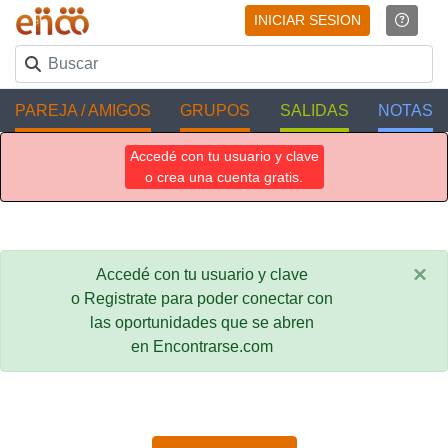
INICIAR SESION
PAREJA / AMIGOS
GRUPOS
SALIDAS
NOTAS
Accedé con tu usuario y clave
o crea una cuenta gratis.
×
Accedé con tu usuario y clave
o Registrate para poder conectar con
las oportunidades que se abren
en Encontrarse.com