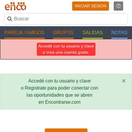
INICIAR SESION
PAREJA / AMIGOS
GRUPOS
SALIDAS
NOTAS
Accedé con tu usuario y clave
o crea una cuenta gratis.
×
Accedé con tu usuario y clave
o Registrate para poder conectar con
las oportunidades que se abren
en Encontrarse.com