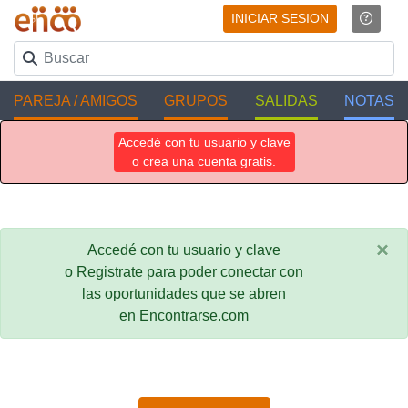
INICIAR SESION
PAREJA / AMIGOS
GRUPOS
SALIDAS
NOTAS
Accedé con tu usuario y clave
o crea una cuenta gratis.
×
Accedé con tu usuario y clave
o Registrate para poder conectar con
las oportunidades que se abren
en Encontrarse.com