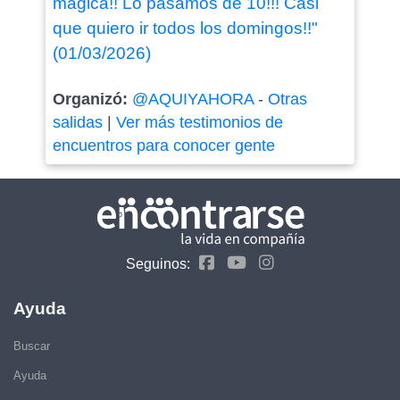
mágica!! Lo pasamos de 10!!! Casi
que quiero ir todos los domingos!!"
(01/03/2026)
Organizó:
@AQUIYAHORA
-
Otras
salidas
|
Ver más testimonios de
encuentros para conocer gente
Seguinos:
Ayuda
Buscar
Ayuda