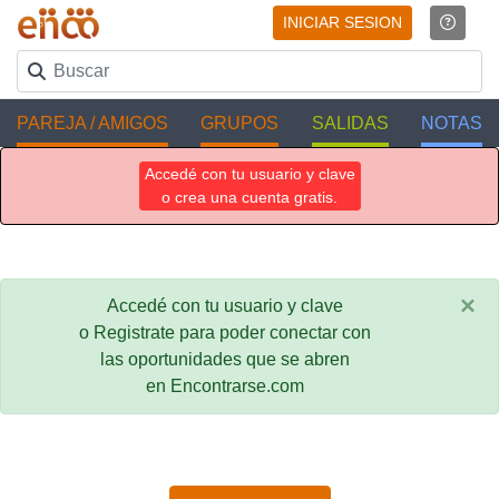
INICIAR SESION
PAREJA / AMIGOS
GRUPOS
SALIDAS
NOTAS
Accedé con tu usuario y clave
o crea una cuenta gratis.
×
Accedé con tu usuario y clave
o Registrate para poder conectar con
las oportunidades que se abren
en Encontrarse.com