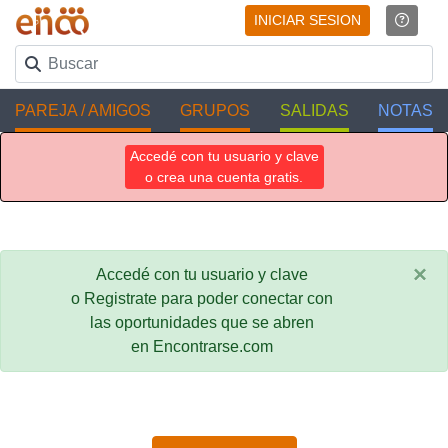
INICIAR SESION
PAREJA / AMIGOS
GRUPOS
SALIDAS
NOTAS
Accedé con tu usuario y clave
o crea una cuenta gratis.
×
Accedé con tu usuario y clave
o Registrate para poder conectar con
las oportunidades que se abren
en Encontrarse.com