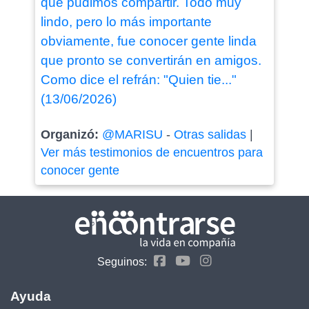
que pudimos compartir. Todo muy
lindo, pero lo más importante
obviamente, fue conocer gente linda
que pronto se convertirán en amigos.
Como dice el refrán: "Quien tie..."
(13/06/2026)
Organizó:
@MARISU
-
Otras salidas
|
Ver más testimonios de encuentros para
conocer gente
Seguinos:
Ayuda