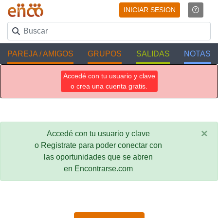
INICIAR SESION
PAREJA / AMIGOS
GRUPOS
SALIDAS
NOTAS
Accedé con tu usuario y clave
o crea una cuenta gratis.
×
Accedé con tu usuario y clave
o Registrate para poder conectar con
las oportunidades que se abren
en Encontrarse.com