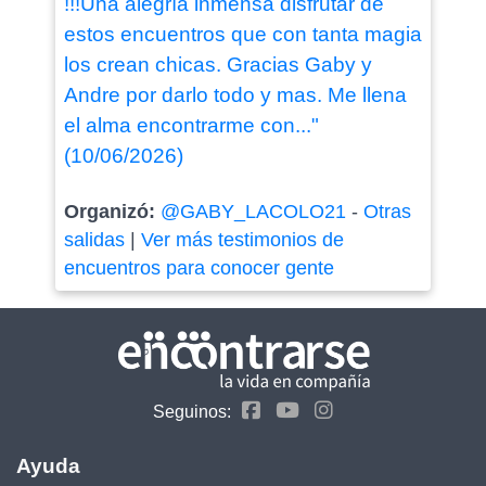
!!!Una alegría inmensa disfrutar de
estos encuentros que con tanta magia
los crean chicas. Gracias Gaby y
Andre por darlo todo y mas. Me llena
el alma encontrarme con..."
(10/06/2026)
Organizó:
@GABY_LACOLO21
-
Otras
salidas
|
Ver más testimonios de
encuentros para conocer gente
Seguinos:
Ayuda