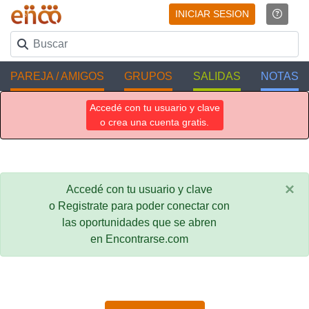
INICIAR SESION
PAREJA / AMIGOS
GRUPOS
SALIDAS
NOTAS
Accedé con tu usuario y clave
o crea una cuenta gratis.
×
Accedé con tu usuario y clave
o Registrate para poder conectar con
las oportunidades que se abren
en Encontrarse.com