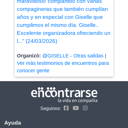
maravilloso! compartido con varias
compagineras que también cumplían
años y en especial con Giselle que
cumplimos el mismo día. Giselle..
Excelente organizadora ofreciendo un
l..." (24/03/2026)
Organizó:
@GISELLE
-
Otras salidas
|
Ver más testimonios de encuentros para
conocer gente
Seguinos:
Ayuda