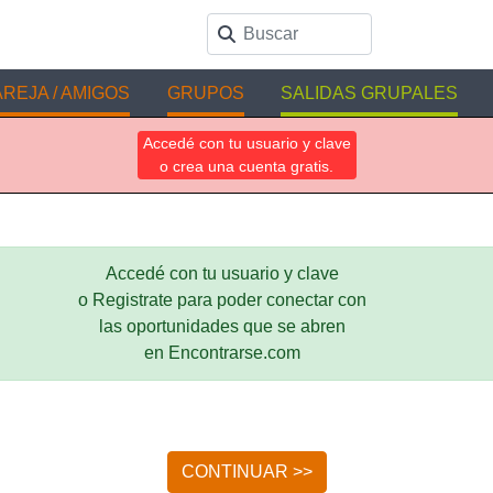
REJA / AMIGOS
GRUPOS
SALIDAS GRUPALES
Accedé con tu usuario y clave
o crea una cuenta gratis.
Accedé con tu usuario y clave
o Registrate para poder conectar con
las oportunidades que se abren
en Encontrarse.com
CONTINUAR >>