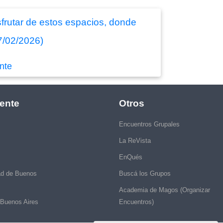
isfrutar de estos espacios, donde
7/02/2026)
nte
ente
Otros
Encuentros Grupales
La ReVista
EnQués
ad de Buenos
Buscá los Grupos
Academia de Magos (Organizar
 Buenos Aires
Encuentros)