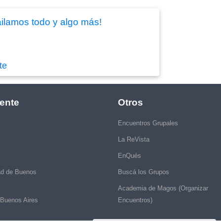
ilamos todo y algo más!
te
ente
Otros
Encuentros Grupales
La ReVista
EnQués
ad de Buenos
Buscá los Grupos
Academia de Magos (Organizar
 Buenos Aires
Encuentros)