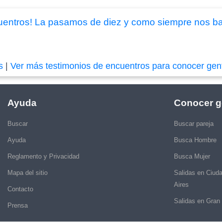
uentros! La pasamos de diez y como siempre nos ba
s
|
Ver más testimonios de encuentros para conocer gen
Ayuda
Conocer g
Buscar
Buscar pareja
Ayuda
Busca Hombre
Reglamento y Privacidad
Busca Mujer
Mapa del sitio
Salidas en Ciud
Aires
Contacto
Salidas en Gran
Prensa