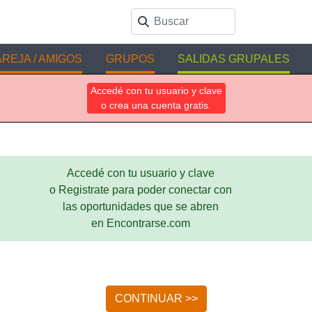
REJA / AMIGOS
GRUPOS
SALIDAS GRUPALES
Accedé con tu usuario y clave
o crea una cuenta gratis.
Accedé con tu usuario y clave
o Registrate para poder conectar con
las oportunidades que se abren
en Encontrarse.com
CONTINUAR >>