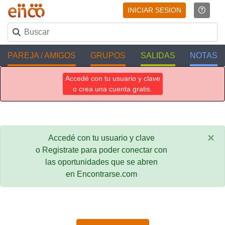
INICIAR SESION
PAREJA / AMIGOS
GRUPOS
SALIDAS
NOTAS
Accedé con tu usuario y clave
o crea una cuenta gratis.
×
Accedé con tu usuario y clave
o Registrate para poder conectar con
las oportunidades que se abren
en Encontrarse.com