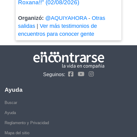
Roxana!!" (02/08/2026)
Organizó:
@AQUIYAHORA
-
Otras
salidas
|
Ver más testimonios de
encuentros para conocer gente
Seguinos:
Ayuda
Buscar
Ayuda
Reglamento y Privacidad
Mapa del sitio