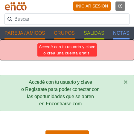
INICIAR SESION
PAREJA / AMIGOS
GRUPOS
SALIDAS
NOTAS
Accedé con tu usuario y clave
o crea una cuenta gratis.
×
Accedé con tu usuario y clave
o Registrate para poder conectar con
las oportunidades que se abren
en Encontrarse.com