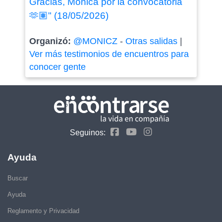
Gracias, Mónica por la convocatoria
🫶🏽" (18/05/2026)
Organizó:
@MONICZ
-
Otras salidas
|
Ver más testimonios de encuentros para
conocer gente
Seguinos:
Ayuda
Buscar
Ayuda
Reglamento y Privacidad