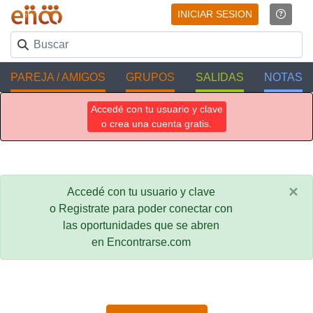
INICIAR SESION
PAREJA / AMIGOS
GRUPOS
SALIDAS
NOTAS
Accedé con tu usuario y clave
o crea una cuenta gratis.
×
Accedé con tu usuario y clave
o Registrate para poder conectar con
las oportunidades que se abren
en Encontrarse.com