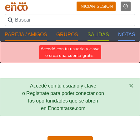
INICIAR SESION
PAREJA / AMIGOS
GRUPOS
SALIDAS
NOTAS
Accedé con tu usuario y clave
o crea una cuenta gratis.
×
Accedé con tu usuario y clave
o Registrate para poder conectar con
las oportunidades que se abren
en Encontrarse.com