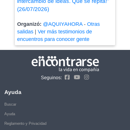
intercambio de ideas. Que se repita!"
(26/07/2026)
Organizó:
@AQUIYAHORA
-
Otras
salidas
|
Ver más testimonios de
encuentros para conocer gente
Seguinos:
Ayuda
Buscar
Ayuda
Reglamento y Privacidad