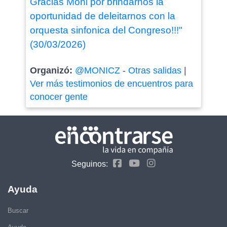
Gracias Moni por brindarnos la
oportunidad de deleitarnos con la
orquesta sinfonica del Congreso!!!"
(30/03/2026)
Organizó:
@MONICZ
-
Otras salidas
|
Ver más testimonios de encuentros para
conocer gente
Seguinos:
Ayuda
Buscar