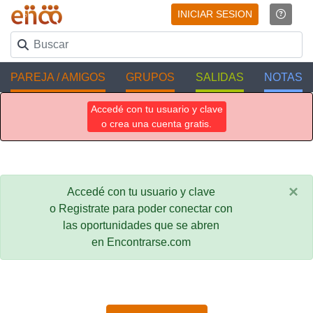
INICIAR SESION
PAREJA / AMIGOS
GRUPOS
SALIDAS
NOTAS
Accedé con tu usuario y clave
o crea una cuenta gratis.
×
Accedé con tu usuario y clave
o Registrate para poder conectar con
las oportunidades que se abren
en Encontrarse.com