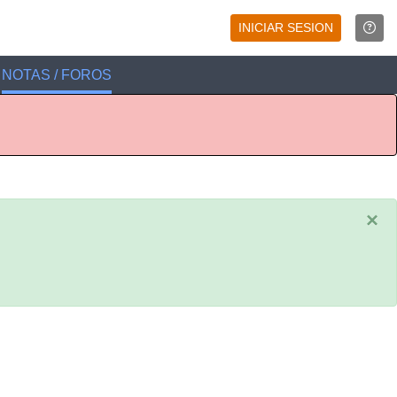
INICIAR SESION
NOTAS / FOROS
×