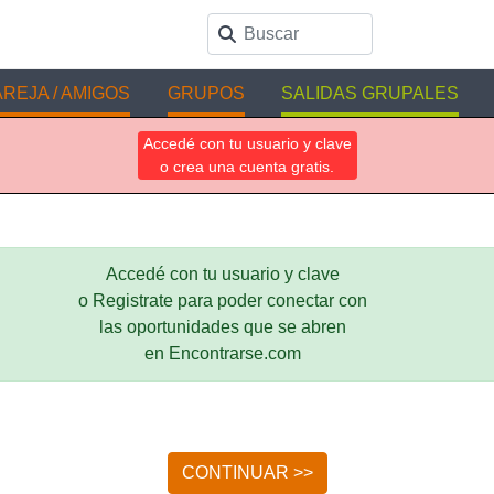
REJA / AMIGOS
GRUPOS
SALIDAS GRUPALES
Accedé con tu usuario y clave
o crea una cuenta gratis.
Accedé con tu usuario y clave
o Registrate para poder conectar con
las oportunidades que se abren
en Encontrarse.com
CONTINUAR >>