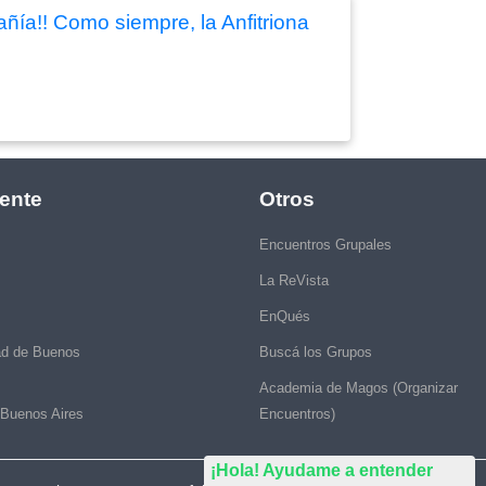
añía!! Como siempre, la Anfitriona
ente
Otros
Encuentros Grupales
La ReVista
EnQués
ad de Buenos
Buscá los Grupos
Academia de Magos (Organizar
 Buenos Aires
Encuentros)
¡Hola! Ayudame a entender