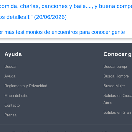
 comida, charlas, canciones y baile...., y buena comp
s detalles!!!" (20/06/2026)
er más testimonios de encuentros para conocer gente
Ayuda
Conocer g
Buscar
Buscar pareja
Ayuda
Busca Hombre
Reglamento y Privacidad
Busca Mujer
Mapa del sitio
Salidas en Ciud
Aires
Contacto
Salidas en Gran
Prensa