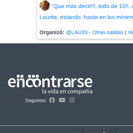
"Que más decir!!!, todo de 10!!,
Laurita, estando, hasta en los mínimo
Organizó:
@LAU33
-
Otras salidas
|
V
Seguinos: