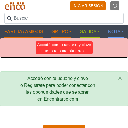
INICIAR SESION
PAREJA / AMIGOS
GRUPOS
SALIDAS
NOTAS
Accedé con tu usuario y clave
o crea una cuenta gratis.
×
Accedé con tu usuario y clave
o Registrate para poder conectar con
las oportunidades que se abren
en Encontrarse.com