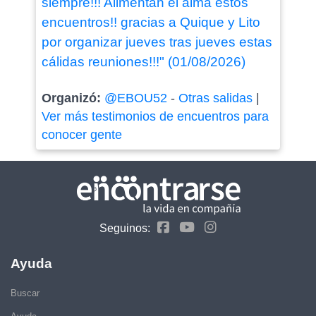
siempre!!! Alimentan el alma estos
encuentros!! gracias a Quique y Lito
por organizar jueves tras jueves estas
cálidas reuniones!!!" (01/08/2026)
Organizó:
@EBOU52
-
Otras salidas
|
Ver más testimonios de encuentros para
conocer gente
Seguinos:
Ayuda
Buscar